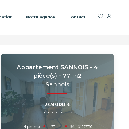
mation
Notre agence
Contact
Appartement SANNOIS - 4
pièce(s) - 77 m2
Sannois
249 000 €
honoraires compris
4
pièce(s)
Réf :
31297710
77
m²