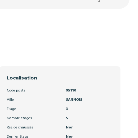
Localisation
Code postal
95110
Ville
SANNOIS
Etage
3
Nombre étages
5
Rez de chaussée
Non
Dernier Etage
Non