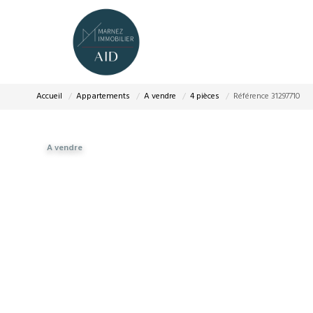
Accueil
Appartements
A vendre
4 pièces
Référence 31297710
A vendre