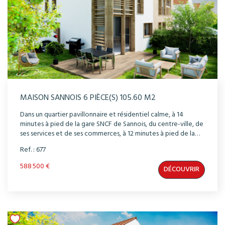
MAISON SANNOIS 6 PIÈCE(S) 105.60 M2
Dans un quartier pavillonnaire et résidentiel calme, à 14
minutes à pied de la gare SNCF de Sannois, du centre-ville, de
ses services et de ses commerces, à 12 minutes à pied de la
gare RER C Ermont-Eaubonne ( ou 10 minutes grâce au bus
Ref. : 677
1512 ), découvrez cette maison, à l'architecture
contemporaine dotée d'un beau jardins privatif plein sud
588 500 €
DÉCOUVRIR
pour profiter du meilleur ensoleillement et du calme
environnant. La conception et les prestations des maisons
ont été étudiés dans les moindres détails pour vous offrir
confort et bien-être au quotidien. Séjours traversants, multi-
orientations pour une luminosité optimale, carrelage à RDC
et parquet à l'étage. Vous disposerez d'une pompe à chaleur