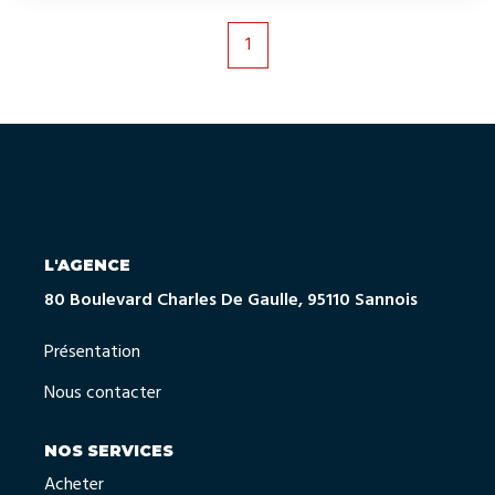
confort et bien-être au quotidien. Séjours traversants, multi-
orientations pour une luminosité optimale, carrelage à RDC
1
et parquet à l'étage. Vous disposerez d'une pompe à chaleur
individuelle pour la production d'eau chaude et le chauffage
de votre maison.
L'AGENCE
80 Boulevard Charles De Gaulle, 95110 Sannois
Présentation
Nous contacter
NOS SERVICES
Acheter