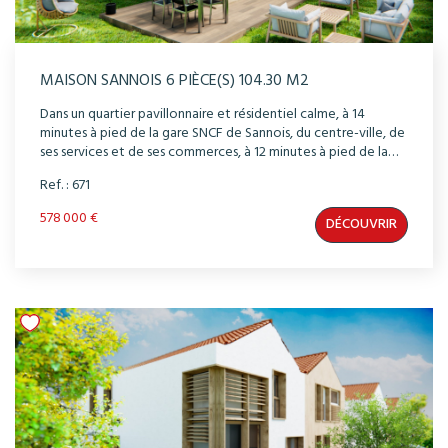
MAISON SANNOIS 6 PIÈCE(S) 104.30 M2
Dans un quartier pavillonnaire et résidentiel calme, à 14
minutes à pied de la gare SNCF de Sannois, du centre-ville, de
ses services et de ses commerces, à 12 minutes à pied de la
gare RER C Ermont-Eaubonne ( ou 10 minutes grâce au bus
Ref. : 671
1512 ), découvrez cette maison, à l'architecture
contemporaine dotée d'un beau jardins privatif plein sud
578 000 €
DÉCOUVRIR
pour profiter du meilleur ensoleillement et du calme
environnant. La conception et les prestations des maisons
ont été étudiés dans les moindres détails pour vous offrir
confort et bien-être au quotidien. Séjours traversants, multi-
orientations pour une luminosité optimale, carrelage à RDC
et parquet à l'étage. Vous disposerez d'une pompe à chaleur
individuelle pour la production d'eau chaude et le chauffage
de votre maison.