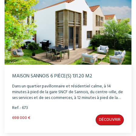
individuelle pour la production d'eau chaude et le chauffage
de votre maison.
MAISON SANNOIS 6 PIÈCE(S) 131.20 M2
Dans un quartier pavillonnaire et résidentiel calme, à 14
minutes à pied de la gare SNCF de Sannois, du centre-ville, de
ses services et de ses commerces, à 12 minutes à pied de la
gare RER C Ermont-Eaubonne ( ou 10 minutes grâce au bus
Ref. : 673
1512 ), découvrez cette maison, à l'architecture
contemporaine dotée d'un beau jardins privatif plein sud
698 000 €
DÉCOUVRIR
pour profiter du meilleur ensoleillement et du calme
environnant. La conception et les prestations des maisons
ont été étudiés dans les moindres détails pour vous offrir