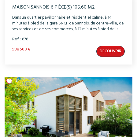
MAISON SANNOIS 6 PIÈCE(S) 105.60 M2
Dans un quartier pavillonnaire et résidentiel calme, à 14
minutes à pied de la gare SNCF de Sannois, du centre-ville, de
ses services et de ses commerces, à 12 minutes à pied de la
gare RER C Ermont-Eaubonne ( ou 10 minutes grâce au bus
Ref. : 676
1512 ), découvrez cette maison, à l'architecture
contemporaine dotée d'un beau jardins privatif plein sud
588 500 €
DÉCOUVRIR
pour profiter du meilleur ensoleillement et du calme
environnant. La conception et les prestations des maisons
ont été étudiés dans les moindres détails pour vous offrir
confort et bien-être au quotidien. Séjours traversants, multi-
orientations pour une luminosité optimale, carrelage à RDC
et parquet à l'étage. Vous disposerez d'une pompe à chaleur
individuelle pour la production d'eau chaude et le chauffage
de votre maison.