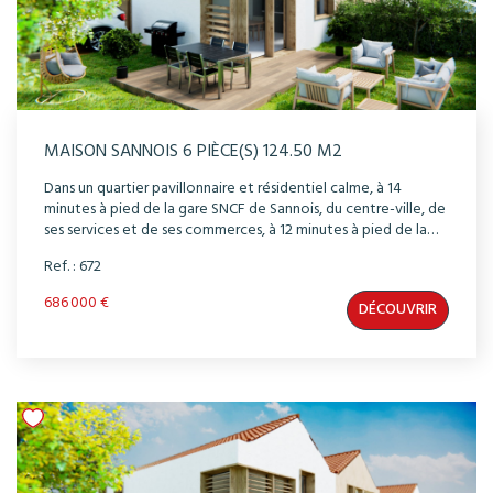
MAISON SANNOIS 6 PIÈCE(S) 124.50 M2
Dans un quartier pavillonnaire et résidentiel calme, à 14
minutes à pied de la gare SNCF de Sannois, du centre-ville, de
ses services et de ses commerces, à 12 minutes à pied de la
gare RER C Ermont-Eaubonne ( ou 10 minutes grâce au bus
Ref. : 672
1512 ), découvrez cette maison, à l'architecture
contemporaine dotée d'un beau jardins privatif plein sud
686 000 €
DÉCOUVRIR
pour profiter du meilleur ensoleillement et du calme
environnant. La conception et les prestations des maisons
ont été étudiés dans les moindres détails pour vous offrir
confort et bien-être au quotidien. Séjours traversants, multi-
orientations pour une luminosité optimale, carrelage à RDC
et parquet à l'étage. Vous disposerez d'une pompe à chaleur
individuelle pour la production d'eau chaude et le chauffage
de votre maison.