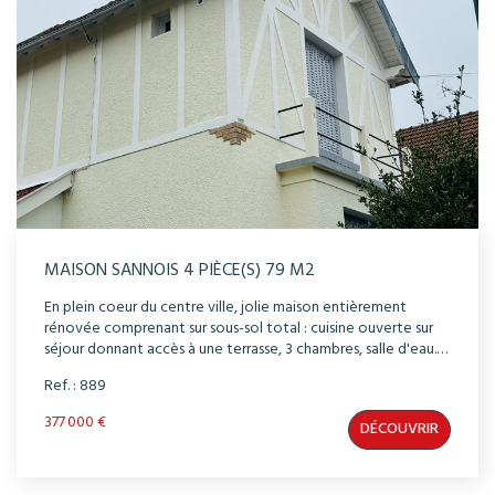
MAISON SANNOIS 4 PIÈCE(S) 79 M2
En plein coeur du centre ville, jolie maison entièrement
rénovée comprenant sur sous-sol total : cuisine ouverte sur
séjour donnant accès à une terrasse, 3 chambres, salle d'eau.
Jardin Idéalement placée à deux pas du centre ville et de la
Ref. : 889
gare
377 000 €
DÉCOUVRIR