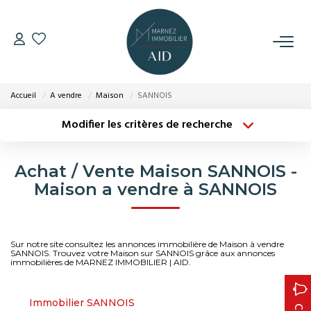
VENTES
Accueil
A vendre
Maison
SANNOIS
LOCATIONS
Modifier les critères de recherche
Type de transaction
Localisation
GESTION
Acheter
Localisation
Achat / Vente Maison SANNOIS -
Type de bien
Surface min
Sélectionnez...
Maison a vendre à SANNOIS
ESTIMATION
Plus de critères
Budget max
NOTRE AGENCE
Sur notre site consultez les annonces immobilière de Maison à vendre
Créer une alerte
SANNOIS. Trouvez votre Maison sur SANNOIS grâce aux annonces
immobilières de MARNEZ IMMOBILIER | AID.
CONTACT
Immobilier SANNOIS