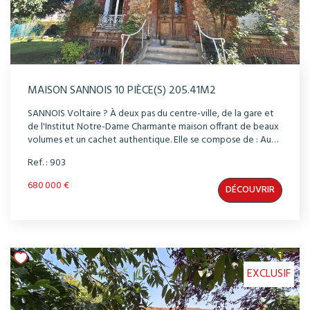
MAISON SANNOIS 10 PIÈCE(S) 205.41M2
SANNOIS Voltaire ? À deux pas du centre-ville, de la gare et
de l'Institut Notre-Dame Charmante maison offrant de beaux
volumes et un cachet authentique. Elle se compose de : Au
rez-de-chaussée : une entrée, un vaste salon, une salle à
Ref. : 903
manger, une cuisine, et un WC. Au premier étage : trois
chambres, une salle de bains, et un WC. Au second étage :
680 000 €
DÉCOUVRIR
quatre chambres et une salle d'eau. Le sous-sol total
comprend une chaufferie, une buanderie et un atelier.
L'ensemble est implanté sur un terrain de 631 m², offrant
plusieurs places de stationnement. Des travaux sont à prévoir,
mais le volume, le charme de l'ancien et son cachet sauront
vous séduire.
EXCLUSIF