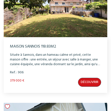
MAISON SANNOIS 118.83M2
Située à Sannois, dans un hameau calme et privé, cette
maison offre : une entrée, un séjour avec salle à manger, une
cuisine équipée, une véranda donnant sur le jardin, ainsi qu'un
WC. À l'étage, vous découvrirez trois belles chambres, ainsi
Ref. : 906
qu'une salle de bains avec WC. Un terrain d'environ 363 m²
complète ce bien.
379 000 €
DÉCOUVRIR