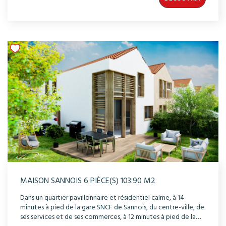
pour profiter du meilleur ensoleillement et du calme
environnant. La conception et les prestations des maisons
ont été étudiés dans les moindres détails pour vous offrir
confort et bien-être au quotidien. Séjours traversants, multi-
orientations pour une luminosité optimale, carrelage à RDC
et parquet à l'étage. Vous disposerez d'une pompe à chaleur
individuelle pour la production d'eau chaude et le chauffage
de votre maison.
MAISON SANNOIS 6 PIÈCE(S) 103.90 M2
Dans un quartier pavillonnaire et résidentiel calme, à 14
minutes à pied de la gare SNCF de Sannois, du centre-ville, de
ses services et de ses commerces, à 12 minutes à pied de la