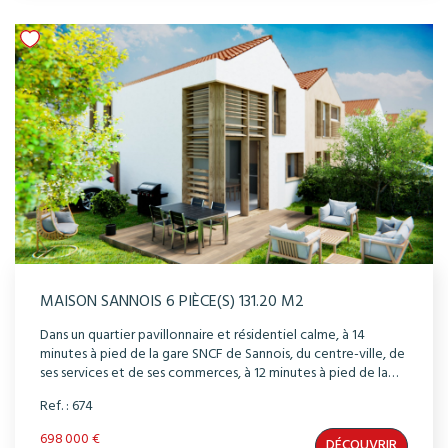
MAISON SANNOIS 6 PIÈCE(S) 131.20 M2
Dans un quartier pavillonnaire et résidentiel calme, à 14
minutes à pied de la gare SNCF de Sannois, du centre-ville, de
ses services et de ses commerces, à 12 minutes à pied de la
gare RER C Ermont-Eaubonne ( ou 10 minutes grâce au bus
Ref. : 674
1512 ), découvrez cette maison, à l'architecture
contemporaine dotée d'un beau jardins privatif plein sud
698 000 €
DÉCOUVRIR