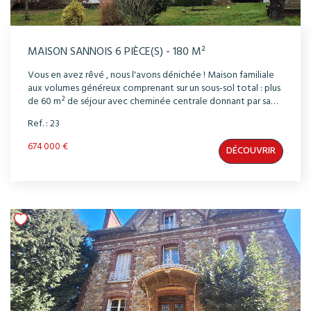
MAISON SANNOIS 6 PIÈCE(S) - 180 M²
Vous en avez rêvé , nous l'avons dénichée ! Maison familiale
aux volumes généreux comprenant sur un sous-sol total : plus
de 60 m² de séjour avec cheminée centrale donnant par sa
baie vitrée sur une vaste terrasse d'où vous pourrez admirer
Ref. : 23
Paris , grande cuisine dinatoire, 4 chambres, bureau .... Studio
indépendant. Garage. Son jardin arboré sans vis-à-vis de 1300
674 000 €
DÉCOUVRIR
m² lui donne un petit air de campagne . Elle est juste
exceptionnelle !