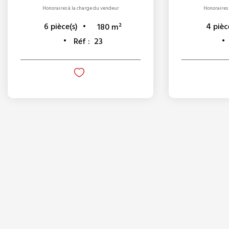
Honoraires à la charge du vendeur
Honoraires 
6
pièce(s)
4
pièc
180
m²
Réf :
23