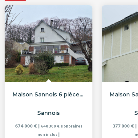
Maison Sannois 6 pièce(s) - 180 m²
Sannois
S
674 000 €
|
377 000 €
|
640 300 €
Honoraires
|
non inclus
n