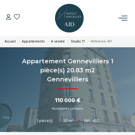
VENTES
Accueil
Appartements
A vendre
Studio T1
Référence 451
LOCATIONS
Appartement Gennevilliers 1
GESTION
pièce(s) 20.83 m2
Gennevilliers
ESTIMATION
110 000 €
NOTRE AGENCE
honoraires compris
CONTACT
1
pièce(s)
•
20
m²
•
Réf : 451