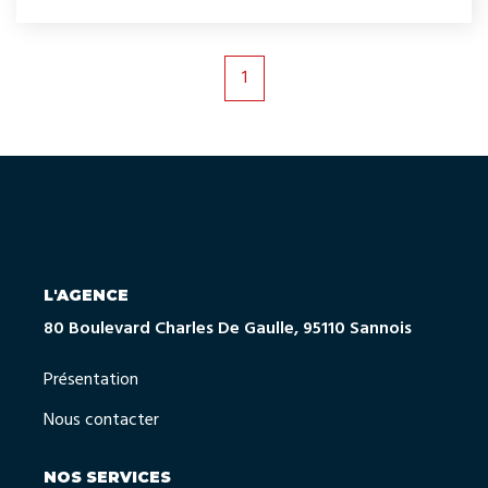
parking située au 2ème sous-sol. Place située au milieu de
deux places donc portières accessibles des deux côtés.
Longueur 5m, largeur 2,3m². Loyer 200€ mensuel
1
L'AGENCE
80 Boulevard Charles De Gaulle, 95110 Sannois
Présentation
Nous contacter
NOS SERVICES